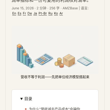
润率指标和一份可复用的利润核对清单。
June 15, 2026
·
2 分钟
·
256 字
·
AMZBase
|
语言:
En
Es
Fr
De
Ja
Pt-Br
Ru
Ko
Ar
营收不等于利润——先把单位经济模型搭起来
目录
为什么"营收减去产品成本"会骗你