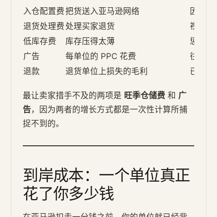
入仓配置费
把货送入亚马逊网络
因你如
退货处理费
处理买家退货
视品类
低库存费
库存压得太薄
惩罚糟
广告
每单位的 PPC 花费
往往是
退款
退货单位上损失的毛利
已扣除
最让卖家措手不及的两项是
旺季仓储费
和
广
告
，因为两者的增长方式都是一次性计算所捕
捉不到的。
到岸成本：一个单位真正
花了你多少钱
在亚马逊扣走一分钱之前，你的单位就已经背