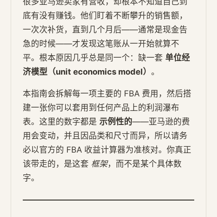
很多亚马逊卖家有营收，却根本不知道自己到
底有没有赚钱。他们盯着不断攀升的销售额，
一次次补货，直到几个月后——通常是现金告
急的时候——才发现这笔账从一开始就算不
平。根本原因几乎总是同一个：缺一套
单位经
济模型（unit economics model）
。
本指南会拆解每一项主要的 FBA 费用，然后搭
建一张你可以套用到任何产品上的利润瀑布
表。这里的数字都是
示例性的
——亚马逊的费
用会变动，并且因品类和尺寸而异，所以请务
必以官方的 FBA 收益计算器为准核对。你真正
该带走的，是这套
框架
，而不是某个具体数
字。