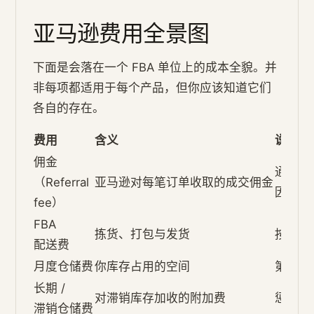
亚马逊费用全景图
下面是会落在一个 FBA 单位上的成本全貌。并
非每项都适用于每个产品，但你应该知道它们
各自的存在。
费用
含义
说明
佣金
通常是
（Referral
亚马逊对每笔订单收取的成交佣金
因品类
fee）
FBA
拣货、打包与发货
按尺寸
配送费
月度仓储费
你库存占用的空间
第四季
长期 /
对滞销库存加收的附加费
惩罚卖
滞销仓储费