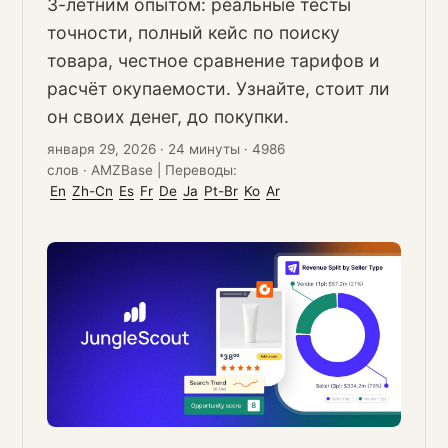
3-летним опытом: реальные тесты
точности, полный кейс по поиску
товара, честное сравнение тарифов и
расчёт окупаемости. Узнайте, стоит ли
он своих денег, до покупки.
января 29, 2026
·
24 минуты
·
4986
слов
·
AMZBase
|
Переводы:
En
Zh-Cn
Es
Fr
De
Ja
Pt-Br
Ko
Ar