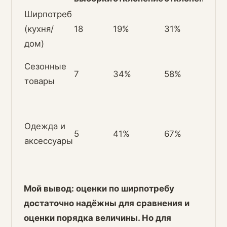
Ширпотреб
До
(кухня/
18
19%
31%
то
дом)
Бо
Сезонные
7
34%
58%
ра
товары
ме
Сл
мн
Одежда и
5
41%
67%
ва
аксессуары
на
то
Мой вывод: оценки по ширпотребу
достаточно надёжны для сравнения и
оценки порядка величины. Но для