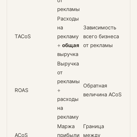
от
рекламы
Расходы
на
Зависимость
TACoS
рекламу
всего бизнеса
÷
общая
от рекламы
выручка
Выручка
от
рекламы
Обратная
ROAS
÷
величина ACoS
расходы
на
рекламу
Маржа
Граница
ACoS
прибыли
между