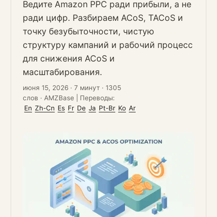
Ведите Amazon PPC ради прибыли, а не
ради цифр. Разбираем ACoS, TACoS и
точку безубыточности, чистую
структуру кампаний и рабочий процесс
для снижения ACoS и
масштабирования.
июня 15, 2026
·
7 минут
·
1305
слов
·
AMZBase
|
Переводы:
En
Zh-Cn
Es
Fr
De
Ja
Pt-Br
Ko
Ar