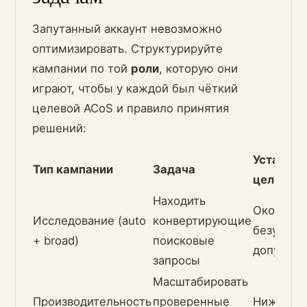
Запутанный аккаунт невозможно
оптимизировать. Структурируйте
кампании по той
роли
, которую они
играют, чтобы у каждой был чёткий
целевой ACoS и правило принятия
решений:
Установк
Тип кампании
Задача
целевог
Находить
Около/в
Исследование (auto
конвертирующие
безубыто
+ broad)
поисковые
допусти
запросы
Масштабировать
Производительность
проверенные
Ниже