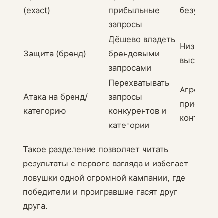
(exact)
прибыльные
безубыто
запросы
Дёшево владеть
Низкий A
Защита (бренд)
брендовыми
высокий
запросами
Перехватывать
Агрессив
Атака на бренд/
запросы
пристал
категорию
конкурентов и
контрол
категории
Такое разделение позволяет читать
результаты с первого взгляда и избегает
ловушки одной огромной кампании, где
победители и проигравшие гасят друг
друга.