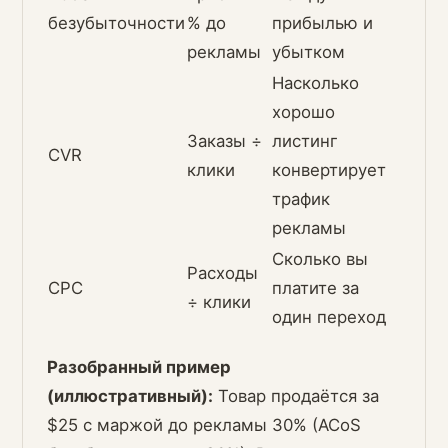
безубыточности
% до
прибылью и
рекламы
убытком
Насколько
хорошо
Заказы ÷
листинг
CVR
клики
конвертирует
трафик
рекламы
Сколько вы
Расходы
CPC
платите за
÷ клики
один переход
Разобранный пример
(иллюстративный):
Товар продаётся за
$25 с маржой до рекламы 30% (ACoS