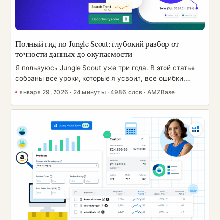
Полный гид по Jungle Scout: глубокий разбор от
точности данных до окупаемости
Я пользуюсь Jungle Scout уже три года. В этой статье
собраны все уроки, которые я усвоил, все ошибки,
которые совершил, и всё, что вам нужно знать перед
января 29, 2026
·
24 минуты
·
4986 слов
·
AMZBase
покупкой. Точные ли данные? Стоит ли он своих денег?
Как на самом деле получить с него отдачу? К концу
статьи у вас будут ответы. Начнём с вашего главного
вопроса: насколько точны данные? У каждого продавца,
который раздумывает над платным инструментом, в
голове один и тот же вопрос: насколько на самом деле
точны оценки продаж в Jungle Scout? ...