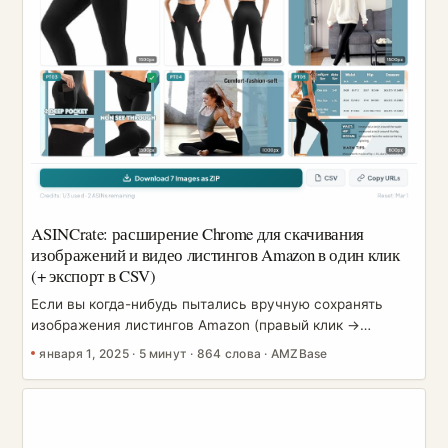
ASINCrate: расширение Chrome для скачивания
изображений и видео листингов Amazon в один клик
(+ экспорт в CSV)
Если вы когда-нибудь пытались вручную сохранять
изображения листингов Amazon (правый клик →
сохранить… снова и снова), вам знакома эта боль:
января 1, 2025
·
5 минут
·
864 слова
·
AMZBase
вариантов всё больше, галереи превращаются в хаос, а
попытка передать дизайнеру или коллеге «именно те
ассеты, что мы использовали» отнимает кучу времени.
ASINCrate (ранее известный как Amazon Image