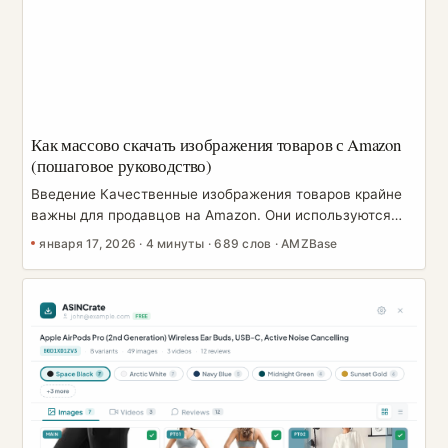
Как массово скачать изображения товаров с Amazon
(пошаговое руководство)
Введение Качественные изображения товаров крайне
важны для продавцов на Amazon. Они используются
для оптимизации листингов, рекламных креативов,
января 17, 2026
·
4 минуты
·
689 слов
·
AMZBase
анализа конкурентов и управления брендовыми
активами. Однако Amazon не предоставляет
официального способа массово скачивать изображения
товаров. Для продавцов, управляющих множеством
ASIN, ручное сохранение картинок по одной
неэффективно и неустойчиво. В этом руководстве вы
узнаете, как массово скачивать изображения товаров с
Amazon, сравните разные методы и найдёте самое
практичное решение, которым пользуются
профессиональные продавцы на Amazon. ...