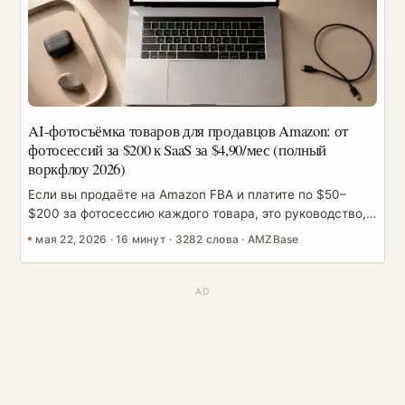
структурированную карту запросов, которая точно
скажет, где должен находиться каждый термин и
почему. ...
AI-фотосъёмка товаров для продавцов Amazon: от
фотосессий за $200 к SaaS за $4,90/мес (полный
воркфлоу 2026)
Если вы продаёте на Amazon FBA и платите по $50–
$200 за фотосессию каждого товара, это руководство,
вероятно, вас разозлит. Потому что за последние
мая 22, 2026
·
16 минут
·
3282 слова
·
AMZBase
несколько месяцев AI-генерация изображений
перешагнула черту, за которой она способна выдавать
фото товаров уровня Listing за малую долю прежней
стоимости — если вы знаете воркфлоу. Это полный
разбор того, как перевести товарную линейку с
традиционной фотосъёмки на AI-воркфлоу — playbook,
который я собрал, разрабатывая инструменты для
пакетной работы с Grok Imagine и изучая, как продавцы
FBA на самом деле запускают генерацию изображений.