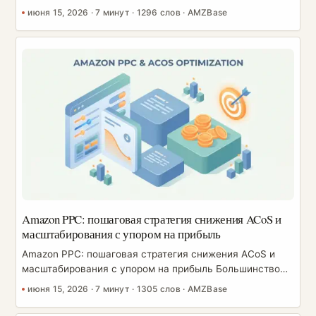
Amazon есть выручка, но нет понимания, зарабатывают
июня 15, 2026
·
7 минут
·
1296 слов
·
AMZBase
ли они на самом деле. Они смотрят, как растёт верхняя
строка отчёта, пополняют запасы и только спустя
месяцы — обычно когда заканчиваются деньги —
обнаруживают, что математика никогда не сходилась.
Причина почти всегда одна и та же: отсутствие модели
юнит-экономики. Этот гид разбирает каждую крупную
комиссию FBA, а затем строит каскад прибыли, который
вы сможете применить к любому товару. Цифры здесь
иллюстративные — комиссии Amazon меняются и
зависят от категории и размера, поэтому всегда
сверяйтесь с официальным калькулятором выручки
FBA. Главное, что нужно усвоить, — это структура
подхода, а не точные числа. ...
Amazon PPC: пошаговая стратегия снижения ACoS и
масштабирования с упором на прибыль
Amazon PPC: пошаговая стратегия снижения ACoS и
масштабирования с упором на прибыль Большинство
советов подают Amazon PPC как способ «купить себе
июня 15, 2026
·
7 минут
·
1305 слов
·
AMZBase
путь в топ». Именно такая подача и заставляет столько
продавцов терять деньги. PPC — это не короткий путь к