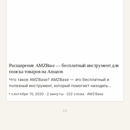
Downloader) — это расширение для Chrome, созданное
для того, чтобы превратить весь этот процесс в пару
кликов: скачать нужные ассеты, держать их в порядке и
экспортировать URL для отслеживания или совместной
работы. ...
Расширение AMZBase — бесплатный инструмент для
поиска товаров на Amazon
Что такое AMZBase? AMZBase — это бесплатный и
полезный инструмент, который помогает находить
товары для продажи на Amazon. Он позволяет
сентября 15, 2020
·
2 минуты
·
222 слова
·
AMZBase
продавцам быстро получать номер ASIN и описание
заголовка карточек товаров на Amazon. Кроме того, он
обеспечивает мгновенный доступ к поисковым
системам CamelCamelCamel, Alibaba, AliExpress, eBay и
Google, а также рассчитывает комиссии FBA для оценки
потенциальной прибыли. Попробуйте AMZBase уже