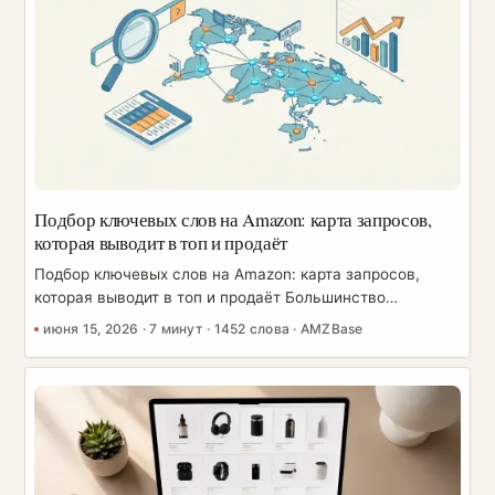
покупатели покупали. Набейте ключевые слова без
убеждения — и вы будете ранжироваться по трафику,
который никогда не конвертируется, а это снова потянет
ваш ранг вниз. Этот фреймворк рассматривает ваш
листинг как машину конверсии. Мы пройдём по
элементам один за другим — с шаблонами и готовым
чек-листом, который вы можете применить уже
сегодня. ...
Подбор ключевых слов на Amazon: карта запросов,
которая выводит в топ и продаёт
Подбор ключевых слов на Amazon: карта запросов,
которая выводит в топ и продаёт Большинство
продавцов воспринимают подбор ключевых слов на
июня 15, 2026
·
7 минут
·
1452 слова
·
AMZBase
Amazon как разовую охоту за находками: загружают
пару терминов в инструмент, копируют самые
высокочастотные слова в заголовок и идут дальше.
Такой подход оставляет деньги на столе. Ключевые
слова — фундамент и для органического ранжирования,
и для платного трафика, а цель не в том, чтобы собрать
как можно больше слов, — а в том, чтобы построить