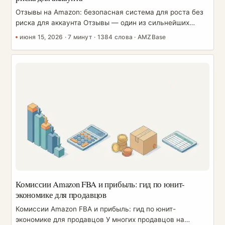
Отзывы на Amazon: безопасная система для роста без
риска для аккаунта Отзывы — один из сильнейших
рычагов конверсии на Amazon и один из самых быстрых
июня 15, 2026
·
7 минут
·
1384 слова
·
AMZBase
способов получить блокировку аккаунта, если срезать
углы. Цель — не «больше отзывов любой ценой». Цель
— устойчивая, легальная система, которая собирает
настоящие отзывы, оставаясь строго в рамках политик
Amazon. Это руководство даёт вам понятную шпаргалку
«можно/нельзя», легальные каналы, которые реально
работают, безопасный шаблон вкладыша и процесс
работы с негативом. Здесь нет ничего о манипуляции
отзывами — потому что в тот момент, когда вы на это
идёте, всё построенное оказывается под угрозой. ...
Комиссии Amazon FBA и прибыль: гид по юнит-
экономике для продавцов
Комиссии Amazon FBA и прибыль: гид по юнит-
экономике для продавцов У многих продавцов на