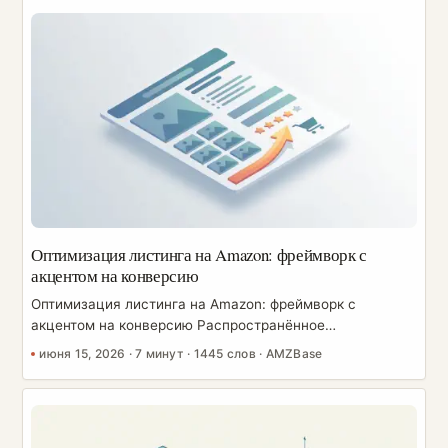
высоким позициям, это управление прибылью. Задача в
том, чтобы тратить на те запросы, которые окупаются,
обрезать те, что не окупаются, а затем масштабировать
то, что работает. Эта стратегия даёт вам математику,
структуру и рабочий процесс, чтобы снизить ACoS, не
убивая рост. ...
Оптимизация листинга на Amazon: фреймворк с
акцентом на конверсию
Оптимизация листинга на Amazon: фреймворк с
акцентом на конверсию Распространённое
заблуждение: «оптимизировать листинг» — значит
июня 15, 2026
·
7 минут
·
1445 слов
·
AMZBase
добавить больше ключевых слов. Это не так. Хороший
листинг Amazon делает две вещи одновременно: он
зарабатывает релевантность, чтобы Amazon его
показывал, и обеспечивает убеждение, чтобы