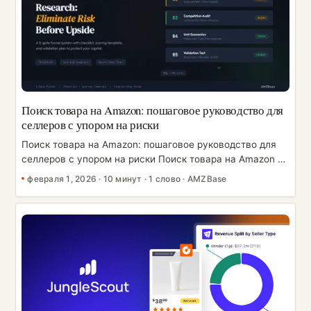
Поиск товара на Amazon: пошаговое руководство для
селлеров с упором на риски
Поиск товара на Amazon: пошаговое руководство для
селлеров с упором на риски Поиск товара на Amazon —
это не просто «найти продукт». Это рабочий процесс
февраля 1, 2026
·
10 минут
·
1 слово
·
AMZBase
управления рисками, который защищает ваши деньги,
ваш аккаунт и ваше время. Это руководство даёт вам
систему поиска товара на Amazon с упором на риски, а
также чек-лист и шаблон оценки, которые можно
применить сразу. Без процесса с упором на риски один
неудачный выбор товара может заморозить месячный
капитал в неликвидных запасах и сделать
восстановление мучительно медленным. [Требует
проверки] ...