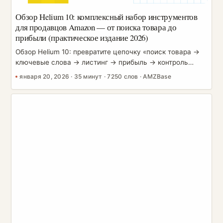
Обзор Helium 10: комплексный набор инструментов
для продавцов Amazon — от поиска товара до
прибыли (практическое издание 2026)
Обзор Helium 10: превратите цепочку «поиск товара →
ключевые слова → листинг → прибыль → контроль
рисков» в повторяемый SOP Чем дольше вы продаёте
января 20, 2026
·
35 минут
·
7250 слов
·
AMZBase
на Amazon, тем яснее понимаете: проблема не в
нехватке операционных навыков, а в отсутствии
системы принятия решений. Поиск товара — на
интуиции, ключевые слова — на догадках, листинги —
на набивке ключевиками, прибыль — на сверке в конце
месяца, а риски — на тушении пожаров после
инцидента. В краткосрочной перспективе это может
работать, но как только вы начинаете
масштабироваться или выстраивать товарную матрицу,
цена проб и ошибок резко растёт. ...