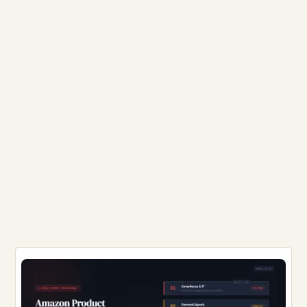
Он охватывает выбор инструментов, шаблоны
промптов, пакетную генерацию, постобработку и
интеграцию с Listing. Если всё сделать правильно, софт
обходится менее чем в $35/месяц суммарно, а время
на один Listing сокращается с 2–3 дней, которые
занимает цикл фотосессии, примерно до 90 минут
ручной работы. ...