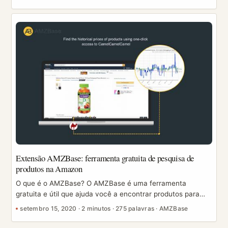
se multiplicam, as galerias viram uma bagunça e
compartilhar “exatamente os arquivos que usamos” com o
designer ou colega de equipe vira um sumidouro de tempo.
O ASINCrate (antes conhecido como Amazon Image
Downloader) é uma extensão do Chrome criada para
transformar esse fluxo de trabalho inteiro em poucos
cliques: baixe os arquivos de que precisa, mantenha tudo
organizado e exporte URLs para acompanhamento ou
colaboração. ...
Extensão AMZBase: ferramenta gratuita de pesquisa de
produtos na Amazon
O que é o AMZBase? O AMZBase é uma ferramenta
gratuita e útil que ajuda você a encontrar produtos para
vender na Amazon. Ela permite que os vendedores
setembro 15, 2020
·
2 minutos
·
275 palavras
·
AMZBase
obtenham rapidamente o número ASIN e a descrição do
título dos anúncios na Amazon. Além disso, oferece acesso