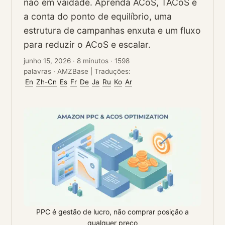
não em vaidade. Aprenda ACoS, TACoS e
a conta do ponto de equilíbrio, uma
estrutura de campanhas enxuta e um fluxo
para reduzir o ACoS e escalar.
junho 15, 2026
·
8 minutos
·
1598
palavras
·
AMZBase
|
Traduções:
En
Zh-Cn
Es
Fr
De
Ja
Ru
Ko
Ar
PPC é gestão de lucro, não comprar posição a
qualquer preço