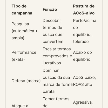
Tipo de
Postura de
Função
campanha
ACoS-alvo
Descobrir
Perto/acima
Pesquisa
termos de
do
(automática +
busca que
equilíbrio,
ampla)
convertem
tolerado
Escalar termos
Performance
Abaixo do
comprovados e
(exata)
equilíbrio
lucrativos
Dominar
buscas da sua
ACoS baixo,
Defesa (marca)
marca de forma
ROAS alto
barata
Tomar termos
Agressiva,
Ataque a
de