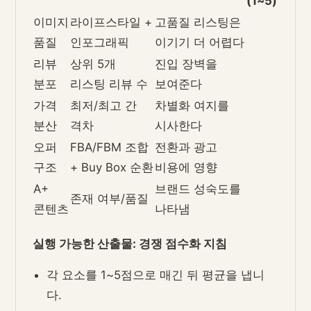
(1~5)
이미지
라이프스타일 +
고품질 리스팅은
품질
인포그래픽
이기기 더 어렵다
리뷰
상위 5개
진입 장벽을
분포
리스팅 리뷰 수
보여준다
가격
최저/최고 간
차별화 여지를
분산
격차
시사한다
오퍼
FBA/FBM 조합
전환과 광고
구조
+ Buy Box 순환
비용에 영향
A+
브랜드 성숙도를
존재 여부/품질
콘텐츠
나타냄
실행 가능한 산출물: 경쟁 점수화 지침
각 요소를 1~5점으로 매긴 뒤 평균을 냅니
다.