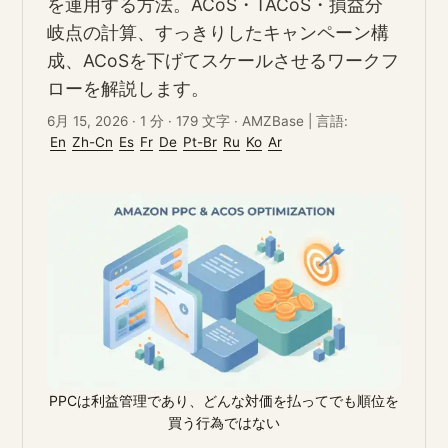
を運用する方法。ACoS・TACoS・損益分
岐点の計算、すっきりしたキャンペーン構
成、ACoSを下げてスケールさせるワークフ
ローを解説します。
6月 15, 2026
·
1 分
·
179 文字
·
AMZBase
|
言語:
En
Zh-Cn
Es
Fr
De
Pt-Br
Ru
Ko
Ar
PPCは利益管理であり、どんな対価を払ってでも順位を
買う行為ではない