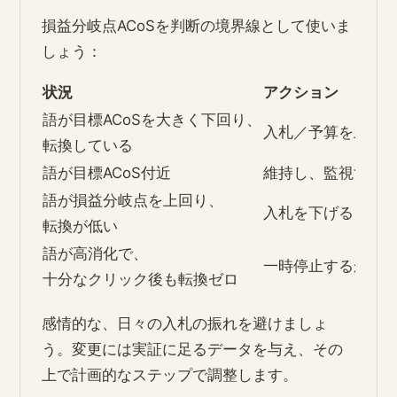
損益分岐点ACoSを判断の境界線として使いま
しょう：
状況
アクション
語が目標ACoSを大きく下回り、
入札／予算を上げ
転換している
語が目標ACoS付近
維持し、監視する
語が損益分岐点を上回り、
入札を下げる
転換が低い
語が高消化で、
一時停止するか除
十分なクリック後も転換ゼロ
感情的な、日々の入札の振れを避けましょ
う。変更には実証に足るデータを与え、その
上で計画的なステップで調整します。