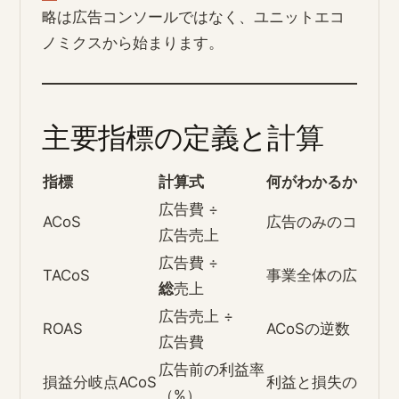
略は広告コンソールではなく、ユニットエコ
ノミクスから始まります。
主要指標の定義と計算
指標
計算式
何がわかるか
広告費 ÷
ACoS
広告のみのコスト
広告売上
広告費 ÷
TACoS
事業全体の広告依
総
売上
広告売上 ÷
ROAS
ACoSの逆数
広告費
広告前の利益率
損益分岐点ACoS
利益と損失の境界
（%）