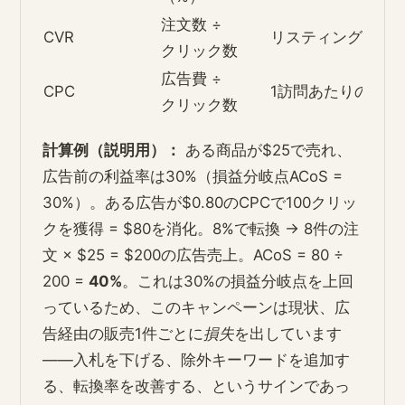
注文数 ÷
CVR
リスティングが広
クリック数
広告費 ÷
CPC
1訪問あたりの支払
クリック数
計算例（説明用）：
ある商品が$25で売れ、
広告前の利益率は30%（損益分岐点ACoS =
30%）。ある広告が$0.80のCPCで100クリッ
クを獲得 = $80を消化。8%で転換 → 8件の注
文 × $25 = $200の広告売上。ACoS = 80 ÷
200 =
40%
。これは30%の損益分岐点を上回
っているため、このキャンペーンは現状、広
告経由の販売1件ごとに
損失
を出しています
――入札を下げる、除外キーワードを追加す
る、転換率を改善する、というサインであっ