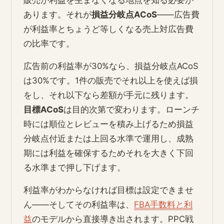
あります。それが
損益分岐点ACoS
――広告費
が利益率とちょうど等しくなる売上対広告費
の比率です。
広告前の利益率が30%なら、損益分岐点ACoS
は30%です。1件の販売でそれ以上を使えば損
をし、それ以下なら差額が手元に残ります。
目標ACoS
は目的次第で変わります。ローンチ
時には順位とレビューを積み上げるため損益
分岐点付近または上回る水準で運用し、成熟
期には利益を確保するためそれを大きく下回
る水準まで押し下げます。
利益率がわからなければ目標は設定できませ
ん――そしてその利益率は、
FBA手数料と利
益
のモデルから直接導き出されます。PPC戦