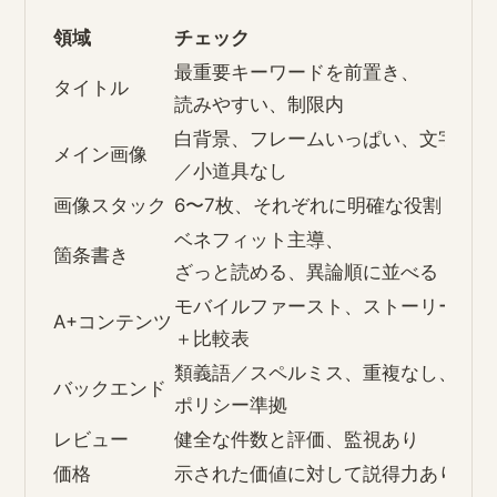
領域
チェック
最重要キーワードを前置き、
タイトル
読みやすい、制限内
白背景、フレームいっぱい、文字
メイン画像
／小道具なし
画像スタック
6〜7枚、それぞれに明確な役割
ベネフィット主導、
箇条書き
ざっと読める、異論順に並べる
モバイルファースト、ストーリー
A+コンテンツ
＋比較表
類義語／スペルミス、重複なし、
バックエンド
ポリシー準拠
レビュー
健全な件数と評価、監視あり
価格
示された価値に対して説得力あり