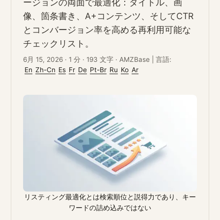
ージョンの両面で最適化：タイトル、画
像、箇条書き、A+コンテンツ、そしてCTR
とコンバージョン率を高める再利用可能な
チェックリスト。
6月 15, 2026
·
1 分
·
193 文字
·
AMZBase
|
言語:
En
Zh-Cn
Es
Fr
De
Pt-Br
Ru
Ko
Ar
リスティング最適化とは検索順位と説得力であり、キー
ワードの詰め込みではない