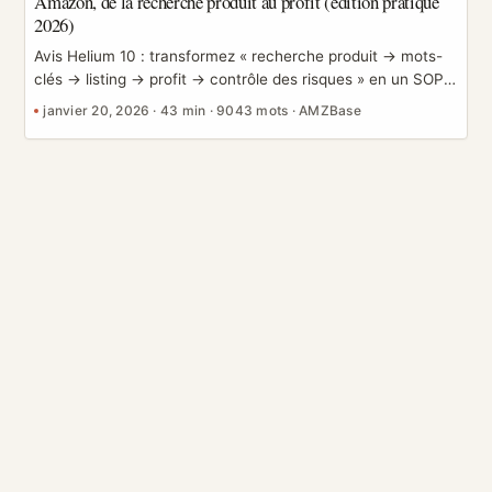
Amazon, de la recherche produit au profit (édition pratique
2026)
Avis Helium 10 : transformez « recherche produit → mots-
clés → listing → profit → contrôle des risques » en un SOP
reproductible Plus vous vendez longtemps sur Amazon,
janvier 20, 2026
·
43 min
·
9043 mots
·
AMZBase
plus vous réalisez que le problème n’est pas un manque de
savoir-faire opérationnel, mais l’absence d’un système de
décision. La recherche produit repose sur l’intuition, les
mots-clés sur des suppositions, les listings sur le bourrage
de mots-clés, le profit sur un rapprochement comptable de
fin de mois, et le risque sur la gestion de crise après
l’incident. Cela peut fonctionner à court terme, mais dès
que vous développez votre activité ou construisez une
gamme de produits, le coût des erreurs grimpe vite. ...