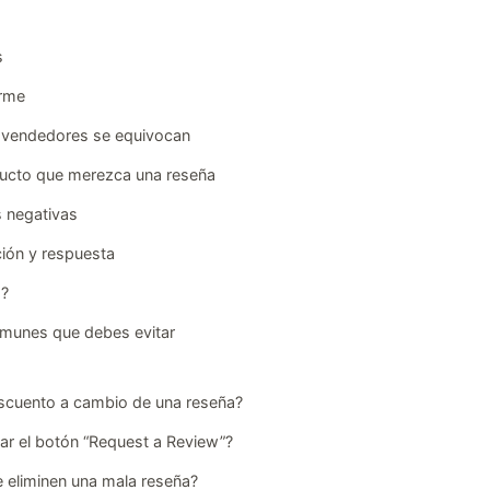
s
orme
s vendedores se equivocan
ducto que merezca una reseña
 negativas
ión y respuesta
s?
omunes que debes evitar
scuento a cambio de una reseña?
ar el botón “Request a Review”?
 eliminen una mala reseña?