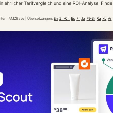
in ehrlicher Tarifvergleich und eine ROI-Analyse. Find
rter
·
AMZBase
|
Übersetzungen:
En
Zh-Cn
Es
Fr
Ja
Pt-Br
Ru
Ko
Ar