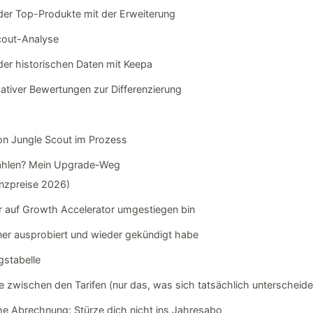
g der Top-Produkte mit der Erweiterung
cout-Analyse
 der historischen Daten mit Keepa
gativer Bewertungen zur Differenzierung
von Jungle Scout im Prozess
 wählen? Mein Upgrade-Weg
enzpreise 2026)
r auf Growth Accelerator umgestiegen bin
r ausprobiert und wieder gekündigt habe
gstabelle
 zwischen den Tarifen (nur das, was sich tatsächlich unterscheide
che Abrechnung: Stürze dich nicht ins Jahresabo