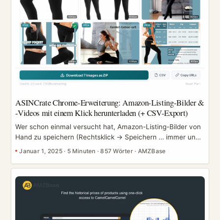
ASINCrate Chrome-Erweiterung: Amazon-Listing-Bilder &
-Videos mit einem Klick herunterladen (+ CSV-Export)
Wer schon einmal versucht hat, Amazon-Listing-Bilder von
Hand zu speichern (Rechtsklick → Speichern … immer und
immer wieder), kennt den Schmerz: Varianten
Januar 1, 2025
·
5 Minuten
·
857 Wörter
·
AMZBase
vervielfachen sich, Galerien werden unübersichtlich, und
„genau die Assets, die wir verwendet haben“ mit dem
Designer oder Teamkollegen zu teilen, wird zum echten
Zeitfresser. ASINCrate (früher bekannt als Amazon Image
Downloader) ist eine Chrome-Erweiterung, die diesen
gesamten Workflow auf wenige Klicks reduziert – lade die
Assets herunter, die du brauchst, halte sie organisiert und