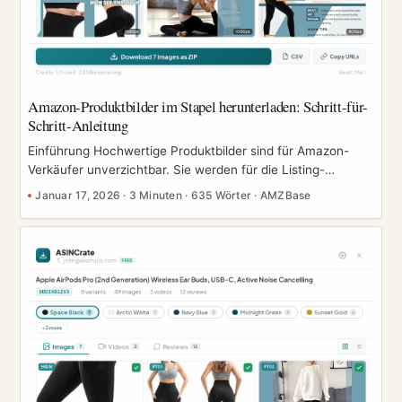
Amazon-Produktbilder im Stapel herunterladen: Schritt-für-
Schritt-Anleitung
Einführung Hochwertige Produktbilder sind für Amazon-
Verkäufer unverzichtbar. Sie werden für die Listing-
Optimierung, Werbe-Creatives, Wettbewerbsanalysen und
Januar 17, 2026
·
3 Minuten
·
635 Wörter
·
AMZBase
das Verwalten von Marken-Assets eingesetzt. Amazon
bietet jedoch keine offizielle Möglichkeit, Produktbilder im
Stapel herunterzuladen. Für Verkäufer, die mehrere ASINs
betreuen, ist das manuelle Speichern von Bildern eines
nach dem anderen ineffizient und auf Dauer nicht tragbar.
In diesem Leitfaden erfährst du, wie du Amazon-
Produktbilder im Stapel herunterlädst, vergleichst
verschiedene Methoden und entdeckst die praktischste
Lösung, die professionelle Amazon-Verkäufer nutzen. ...