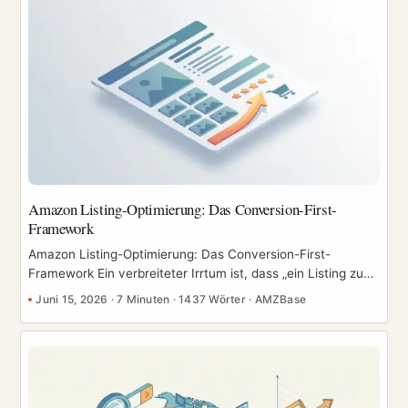
Die Aufgabe besteht darin, in die Suchanfragen zu
investieren, die sich auszahlen, die unrentablen
auszuhungern und anschließend das zu skalieren, was
funktioniert. ...
Amazon Listing-Optimierung: Das Conversion-First-
Framework
Amazon Listing-Optimierung: Das Conversion-First-
Framework Ein verbreiteter Irrtum ist, dass „ein Listing zu
optimieren" bedeutet, mehr Keywords hinzuzufügen. Das
Juni 15, 2026
·
7 Minuten
·
1437 Wörter
·
AMZBase
stimmt nicht. Ein gutes Amazon Listing erledigt zwei
Aufgaben gleichzeitig: Es schafft Relevanz, damit Amazon
es anzeigt, und es liefert Überzeugung, damit Käufer
kaufen. Wer Keywords ohne Überzeugung anhäuft, rankt
für Traffic, der nie konvertiert – und das zieht das Ranking
wieder nach unten. Dieses Framework behandelt dein