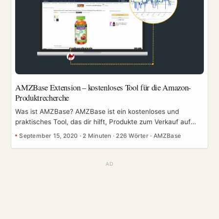
exportiere URLs für Tracking oder Zusammenarbeit. ...
AMZBase Extension – kostenloses Tool für die Amazon-
Produktrecherche
Was ist AMZBase? AMZBase ist ein kostenloses und
praktisches Tool, das dir hilft, Produkte zum Verkauf auf
Amazon zu finden. Verkäufer können damit schnell die
September 15, 2020
·
2 Minuten
·
226 Wörter
·
AMZBase
ASIN-Nummer und die Titelbeschreibung von Amazon-
Listings abrufen. Darüber hinaus bietet es sofortigen Zugriff
auf die Suchmaschinen von CamelCamelCamel, Alibaba,
AliExpress, eBay und Google und berechnet gleichzeitig die
FBA-Gebühren, um deinen potenziellen Gewinn zu
schätzen. Teste AMZBase noch heute und mach deine
Amazon-Produktrecherche effizienter! Zu Chrome
hinzufügen – kostenlos ...