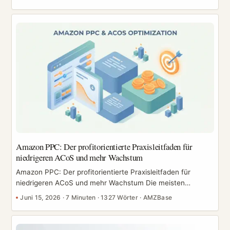
verdienen. Sie sehen die Umsatzzahl steigen, ordern Ware
nach und stellen erst Monate später fest – meist wenn das
Geld knapp wird –, dass die Rechnung nie aufgegangen ist.
Die Ursache ist fast immer dieselbe: kein Unit-Economics-
Modell. Dieser Leitfaden schlüsselt jede wichtige FBA
Gebühr auf und baut anschließend einen Gewinn-
Wasserfall, den du für jedes Produkt übernehmen kannst.
Die Zahlen hier sind beispielhaft – Amazons Gebühren
ändern sich und variieren je nach Kategorie und Größe, also
prüfe sie immer gegen den offiziellen FBA Umsatzrechner.
Mitnehmen solltest du das Framework, nicht die exakten
Werte. ...
Amazon PPC: Der profitorientierte Praxisleitfaden für
niedrigeren ACoS und mehr Wachstum
Amazon PPC: Der profitorientierte Praxisleitfaden für
niedrigeren ACoS und mehr Wachstum Die meisten
Ratgeber stellen Amazon PPC als Möglichkeit dar, sich „den
Juni 15, 2026
·
7 Minuten
·
1327 Wörter
·
AMZBase
Weg nach oben zu kaufen". Genau diese Sichtweise ist der
Grund, warum so viele Verkäufer Geld verbrennen. PPC ist
keine Abkürzung zum Ranking – es ist Gewinnsteuerung.