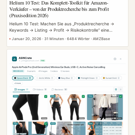
Helium 10 Test: Das Komplett-Toolkit für Amazon-
Verkäufer – von der Produktrecherche bis zum Profit
(Praxisedition 2026)
Helium 10 Test: Machen Sie aus „Produktrecherche →
Keywords → Listing → Profit → Risikokontrolle“ eine
wiederholbare SOP Je länger man auf Amazon verkauft,
Januar 20, 2026
·
31 Minuten
·
6484 Wörter
·
AMZBase
desto mehr erkennt man: Das Problem ist nicht fehlendes
operatives Geschick, sondern ein fehlendes
Entscheidungssystem. Die Produktrecherche läuft nach
Bauchgefühl, die Keywords nach Vermutung, die Listings
nach Keyword-Stuffing, der Profit über die Abrechnung am
Monatsende und das Risikomanagement über
Schadensbegrenzung nach dem Vorfall. Kurzfristig mag das
funktionieren, aber sobald man expandiert oder eine
Produktmatrix aufbaut, steigen die Kosten für Versuch und
Irrtum rasant. ...