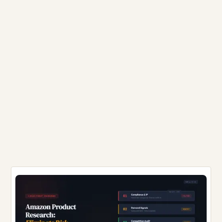
Generierung, Nachbearbeitung und Listing-Integration ab.
Richtig gemacht, läuft die Software insgesamt unter 35
$/Monat, und die Zeit pro Listing sinkt von den 2–3 Tagen,
die ein Fotoshooting-Zyklus dauert, auf rund 90 Minuten
aktive Arbeit. ...