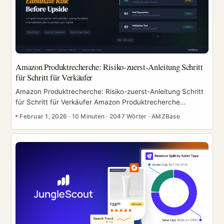
Amazon Produktrecherche: Risiko-zuerst-Anleitung Schritt
für Schritt für Verkäufer
Amazon Produktrecherche: Risiko-zuerst-Anleitung Schritt
für Schritt für Verkäufer Amazon Produktrecherche
bedeutet nicht nur, „ein Produkt zu finden". Es ist ein
Februar 1, 2026
·
10 Minuten
·
2047 Wörter
·
AMZBase
Risikomanagement-Workflow, der dein Kapital, dein Konto
und deine Zeit schützt. Diese Anleitung gibt dir ein Risiko-
zuerst-System für die Amazon Produktrecherche, dazu
eine Checkliste und eine Bewertungsvorlage, die du sofort
einsetzen kannst. Ohne einen Risiko-zuerst-Prozess kann
eine einzige falsche Produktentscheidung monatelang
Kapital in schwer verkäuflichem Lagerbestand binden und
die Erholung quälend langsam machen. [To be verified] ...