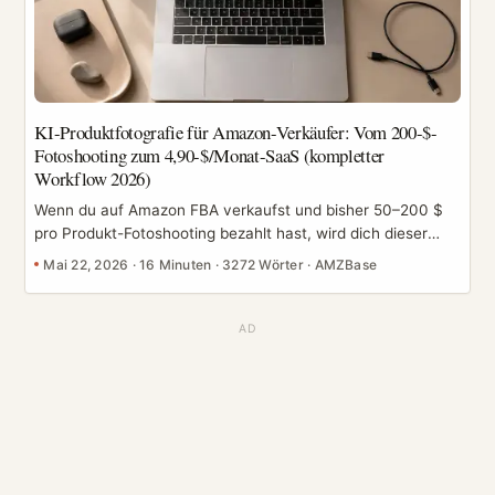
KI-Produktfotografie für Amazon-Verkäufer: Vom 200-$-
Fotoshooting zum 4,90-$/Monat-SaaS (kompletter
Workflow 2026)
Wenn du auf Amazon FBA verkaufst und bisher 50–200 $
pro Produkt-Fotoshooting bezahlt hast, wird dich dieser
Leitfaden vermutlich ärgern. Denn in den letzten Monaten
Mai 22, 2026
·
16 Minuten
·
3272 Wörter
·
AMZBase
hat die KI-Bildgenerierung die Schwelle überschritten, ab
der sie Produktfotos in Listing-Qualität zu einem Bruchteil
der Kosten erzeugen kann — vorausgesetzt, du kennst den
Workflow. Dies ist eine vollständige Anleitung, wie du eine
Produktlinie von der klassischen Fotografie zu einem KI-
gesteuerten Workflow überführst — das Playbook, das ich
beim Aufbau von Batch-Tooling für Grok Imagine
zusammengestellt habe und während ich untersucht habe,
wie FBA-Verkäufer ihre Bildgenerierung tatsächlich
betreiben. Es deckt Tool-Auswahl, Prompt-Vorlagen, Batch-