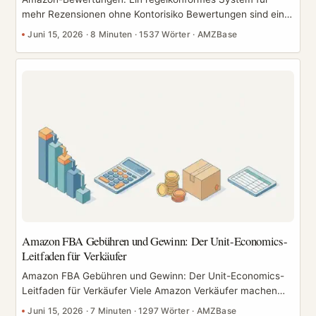
mehr Rezensionen ohne Kontorisiko Bewertungen sind einer
der stärksten Conversion-Hebel auf Amazon – und einer
Juni 15, 2026
·
8 Minuten
·
1537 Wörter
·
AMZBase
der schnellsten Wege, dein Konto sperren zu lassen, wenn
du Abkürzungen nimmst. Das Ziel ist nicht „mehr
Bewertungen um jeden Preis". Es ist ein nachhaltiges,
regelkonformes System, das echte Rezensionen erzeugt
und dabei klar innerhalb der Amazon-Richtlinien bleibt.
Dieser Leitfaden liefert dir einen klaren Erlaubt-vs-
Verboten-Spickzettel, die legitimen Kanäle, die tatsächlich
funktionieren, eine richtlinienkonforme Beileger-Vorlage und
einen Prozess für den Umgang mit negativen Rezensionen.
Nichts hier fordert dich auf, Bewertungen zu manipulieren –
denn in dem Moment, in dem du es tust, steht alles auf
dem Spiel, was du aufgebaut hast. ...
Amazon FBA Gebühren und Gewinn: Der Unit-Economics-
Leitfaden für Verkäufer
Amazon FBA Gebühren und Gewinn: Der Unit-Economics-
Leitfaden für Verkäufer Viele Amazon Verkäufer machen
Umsatz, wissen aber nicht, ob sie tatsächlich Geld
Juni 15, 2026
·
7 Minuten
·
1297 Wörter
·
AMZBase