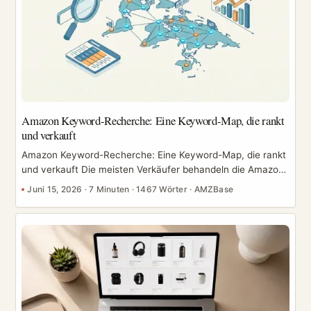
Listing als Conversion-Maschine. Wir gehen Element für
Element vor, mit Vorlagen und einer wiederverwendbaren
Checkliste, die du sofort anwenden kannst. ...
Amazon Keyword-Recherche: Eine Keyword-Map, die rankt
und verkauft
Amazon Keyword-Recherche: Eine Keyword-Map, die rankt
und verkauft Die meisten Verkäufer behandeln die Amazon
Keyword-Recherche wie eine einmalige Schnitzeljagd: ein
Juni 15, 2026
·
7 Minuten
·
1467 Wörter
·
AMZBase
paar Begriffe in ein Tool werfen, die Wörter mit dem
höchsten Suchvolumen in den Titel kopieren und
weitermachen. Dieser Ansatz verschenkt Umsatz.
Keywords sind das Fundament sowohl Ihres organischen
Rankings als auch Ihres bezahlten Traffics, und das Ziel ist
nicht, die meisten Wörter zu sammeln – es geht darum, eine
strukturierte Keyword-Map aufzubauen, die Ihnen genau
sagt, wohin jeder Begriff gehört und warum. ...