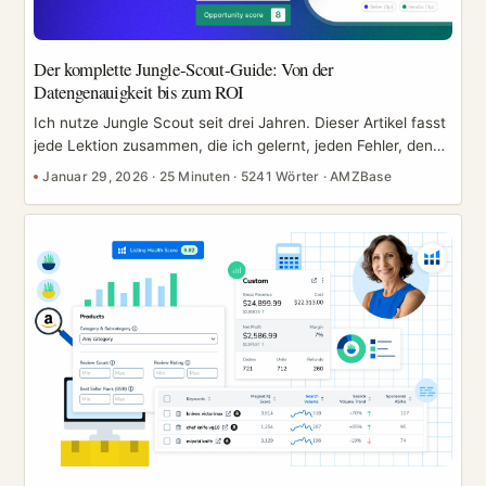
Der komplette Jungle-Scout-Guide: Von der
Datengenauigkeit bis zum ROI
Ich nutze Jungle Scout seit drei Jahren. Dieser Artikel fasst
jede Lektion zusammen, die ich gelernt, jeden Fehler, den
ich gemacht habe, und alles, was du vor dem Kauf wissen
Januar 29, 2026
·
25 Minuten
·
5241 Wörter
·
AMZBase
musst. Sind die Daten genau? Ist das Tool sein Geld wert?
Wie holst du tatsächlich einen ROI heraus? Am Ende hast
du die Antworten. Beginnen wir mit deiner größten Frage:
Wie genau sind die Daten? Jeder Verkäufer, der ein
kostenpflichtiges Tool in Betracht zieht, hat dieselbe Frage
im Kopf: Wie genau sind die Verkaufsschätzungen von
Jungle Scout wirklich? ...