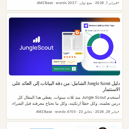
على منتج». إنه سير عمل لإدارة المخاطر يحمي أموالك وحسابك
فبراير 1, 2026
·
بضع ثوان
·
2037 words
·
AMZBase
ووقتك. يمنحك هذا الدليل نظامًا للبحث عن منتجات Amazon يبدأ
بالمخاطر، إضافة إلى قائمة تحقق وقالب تقييم يمكنك استخدامهما
فورًا. من دون عملية تبدأ بالمخاطر، قد يحبس اختيار منتج واحد سيئ
رأس مالك لأشهر في مخزون بطيء الحركة، ويجعل التعافي بطيئًا
بشكل مؤلم. [بحاجة إلى تحقق] ...
دليل Jungle Scout الشامل: من دقة البيانات إلى العائد على
الاستثمار
أستخدم Jungle Scout منذ ثلاث سنوات. يغطي هذا المقال كل
درس تعلمته، وكل خطأ ارتكبته، وكل ما تحتاج معرفته قبل الشراء.
هل البيانات دقيقة؟ هل يستحق المال؟ وكيف تحقق منه عائداً حقيقياً
يناير 29, 2026
·
دقائق 23
·
4705 words
·
AMZBase
على الاستثمار؟ ستجد الإجابات بحلول نهاية المقال. لنبدأ بأكبر سؤال
يشغلك: ما مدى دقة البيانات؟ كل بائع يفكر في أداة مدفوعة يدور
في ذهنه السؤال نفسه: ما مدى دقة تقديرات المبيعات في Jungle