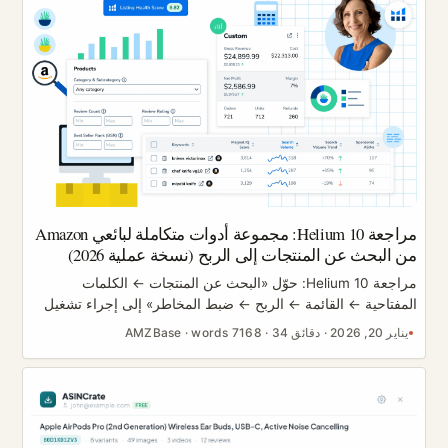
Scout فعلياً؟ سأعطيك الخلاصة أولاً، ثم أشرح السبب. ...
مراجعة Helium 10: مجموعة أدوات متكاملة لبائعي Amazon
من البحث عن المنتجات إلى الربح (نسخة عملية 2026)
مراجعة Helium 10: حوّل «البحث عن المنتجات ← الكلمات
المفتاحية ← القائمة ← الربح ← ضبط المخاطر» إلى إجراء تشغيل
(SOP) قابل للتكرار كلما طالت مدة بيعك على Amazon، أدركت
يناير 20, 2026
·
دقائق 34
·
7168 words
·
AMZBase
أكثر أن المشكلة ليست نقص المهارة التشغيلية، بل غياب منظومة
اتخاذ القرار. فالبحث عن المنتجات يقوم على الحدس، والكلمات
المفتاحية على التخمين، والقوائم على حشو الكلمات، والربح على
التسوية في نهاية الشهر، والمخاطر على معالجة الأضرار بعد
وقوعها. قد ينجح ذلك على المدى القصير، لكن بمجرد أن تتوسّع أو