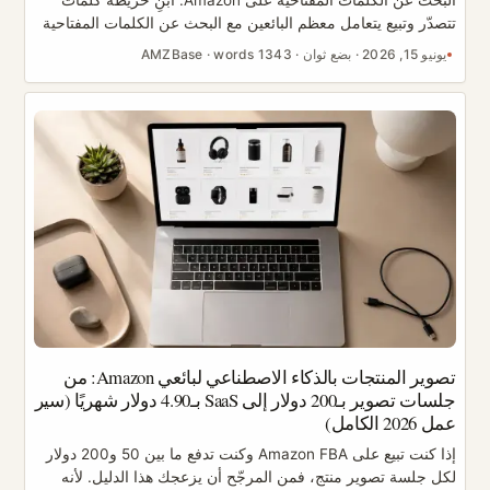
البحث عن الكلمات المفتاحية على Amazon: ابنِ خريطة كلمات
تتصدّر وتبيع يتعامل معظم البائعين مع البحث عن الكلمات المفتاحية
على Amazon كأنه عملية تنقيب لمرة واحدة: يلقون ببضعة
يونيو 15, 2026
·
بضع ثوان
·
1343 words
·
AMZBase
مصطلحات في أداة، وينسخون الكلمات الأعلى من حيث حجم
البحث إلى العنوان، ثم يمضون. هذا النهج يترك أموالًا على الطاولة.
الكلمات المفتاحية هي أساس الترتيب العضوي وحركة المرور
المدفوعة معًا، والهدف ليس جمع أكبر عدد من الكلمات، بل بناء
خريطة كلمات منظّمة تخبرك بدقة أين ينتمي كل مصطلح ولماذا. ...
تصوير المنتجات بالذكاء الاصطناعي لبائعي Amazon: من
جلسات تصوير بـ200 دولار إلى SaaS بـ4.90 دولار شهريًا (سير
عمل 2026 الكامل)
إذا كنت تبيع على Amazon FBA وكنت تدفع ما بين 50 و200 دولار
لكل جلسة تصوير منتج، فمن المرجّح أن يزعجك هذا الدليل. لأنه