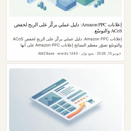
إعلانات Amazon PPC: دليل عملي يركّز على الربح لخفض
ACoS والتوسّع
إعلانات Amazon PPC: دليل عملي يركّز على الربح لخفض ACoS
والتوسّع تصوّر معظم النصائح إعلانات Amazon PPC على أنها
وسيلة «لشراء طريقك إلى القمة». وهذا التصوّر بالذات هو سبب
يونيو 15, 2026
·
بضع ثوان
·
1240 words
·
AMZBase
نزيف أموال الكثير من البائعين. إعلانات PPC ليست اختصارًا
للترتيب، بل هي إدارة للربح. المهمة هي الإنفاق على عمليات البحث
التي تردّ عليك المال، وتجويع تلك التي لا تفعل، ثم التوسّع في ما
ينجح. يمنحك هذا الدليل الحسابات والبنية وسير العمل اللازم لخفض
ACoS دون قتل النمو. ...