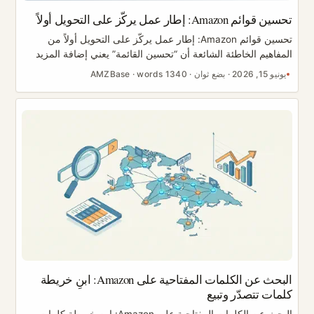
تحسين قوائم Amazon: إطار عمل يركّز على التحويل أولاً
تحسين قوائم Amazon: إطار عمل يركّز على التحويل أولاً من
المفاهيم الخاطئة الشائعة أن “تحسين القائمة” يعني إضافة المزيد
من الكلمات المفتاحية. هذا غير صحيح. القائمة الرائعة على
يونيو 15, 2026
·
بضع ثوان
·
1340 words
·
AMZBase
Amazon تؤدي وظيفتين في آنٍ واحد: تكسب الصلة (relevance)
كي يعرضها Amazon، وتقدّم الإقناع (persuasion) كي يشتري
المتسوّقون. احشُ الكلمات المفتاحية دون إقناع، وستحصل على
ترتيب يجلب زيارات لا تتحول أبدًا، وهو ما يجرّ ترتيبك إلى الأسفل
مجددًا. يتعامل هذا الإطار مع قائمتك بوصفها آلة تحويل. سنمر على
العناصر عنصرًا تلو الآخر، مع قوالب وقائمة تحقق قابلة لإعادة
الاستخدام يمكنك تطبيقها اليوم. ...
البحث عن الكلمات المفتاحية على Amazon: ابنِ خريطة
كلمات تتصدّر وتبيع