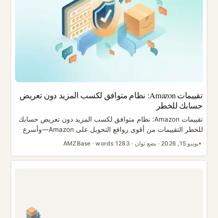
تقييمات Amazon: نظام متوافق لكسب المزيد دون تعريض
حسابك للخطر
تقييمات Amazon: نظام متوافق لكسب المزيد دون تعريض حسابك
للخطر التقييمات من أقوى روافع التحويل على Amazon—وأسرع
الطرق لتعليق حسابك إن لجأت إلى الحلول الملتوية. الهدف ليس
يونيو 15, 2026
·
بضع ثوان
·
1283 words
·
AMZBase
“المزيد من التقييمات بأي ثمن”. إنه نظام مستدام ومتوافق يكسب
تقييمات حقيقية مع البقاء بثبات داخل سياسات Amazon. يقدّم لك
هذا الدليل ورقة مرجعية واضحة للمسموح مقابل الممنوع، والقنوات
المشروعة التي تنجح فعلًا، وقالب بطاقة إدراج آمن من ناحية
السياسة، وعملية للتعامل مع التقييمات السلبية. لا شيء هنا يطلب
منك التلاعب بالتقييمات—لأنك في اللحظة التي تفعل فيها ذلك،
يصبح كل ما بنيته في خطر. ...