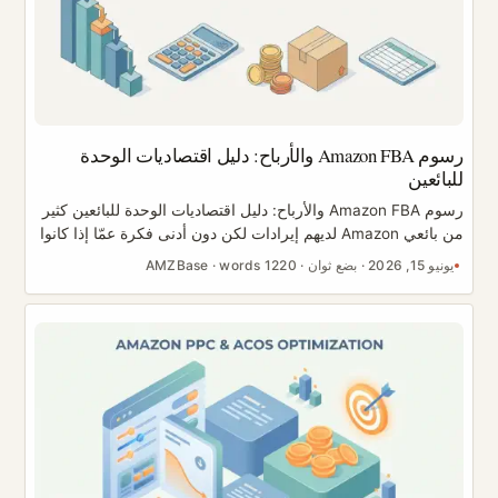
رسوم Amazon FBA والأرباح: دليل اقتصاديات الوحدة
للبائعين
رسوم Amazon FBA والأرباح: دليل اقتصاديات الوحدة للبائعين كثير
من بائعي Amazon لديهم إيرادات لكن دون أدنى فكرة عمّا إذا كانوا
يربحون فعلًا. يراقبون الرقم الإجمالي وهو يتصاعد، ويعيدون طلب
يونيو 15, 2026
·
بضع ثوان
·
1220 words
·
AMZBase
المخزون، ثم لا يكتشفون إلا بعد أشهر — عادةً حين تنفد السيولة —
أن الحساب لم يكن صحيحًا أصلًا. والسبب الجذري واحد دائمًا تقريبًا:
غياب نموذج اقتصاديات الوحدة. يفكّك هذا الدليل كل رسم رئيسي
من رسوم FBA، ثم يبني شلال ربح يمكنك نسخه لأي منتج. الأرقام
هنا توضيحية — فرسوم Amazon تتغير وتختلف حسب الفئة
والحجم، لذا تحقّق دائمًا من حاسبة إيرادات FBA الرسمية. ما ينبغي
أن تأخذه هو الإطار، لا الأرقام الدقيقة. ...